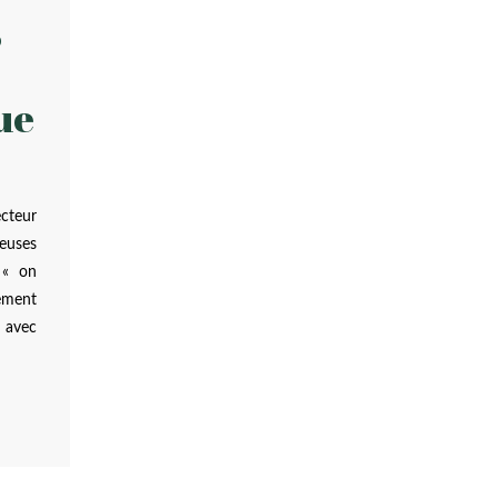
s
ue
cteur
euses
 « on
tement
 avec