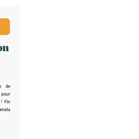
on
de de
t pour
 ! Fin
enata