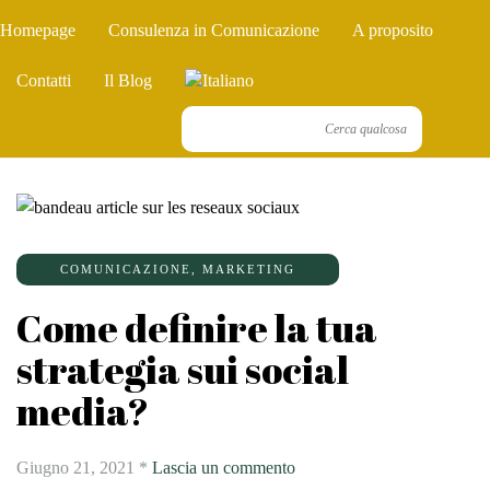
Homepage
Consulenza in Comunicazione
A proposito
Contatti
Il Blog
COMUNICAZIONE
,
MARKETING
Come definire la tua
strategia sui social
media?
Giugno 21, 2021
*
Lascia un commento