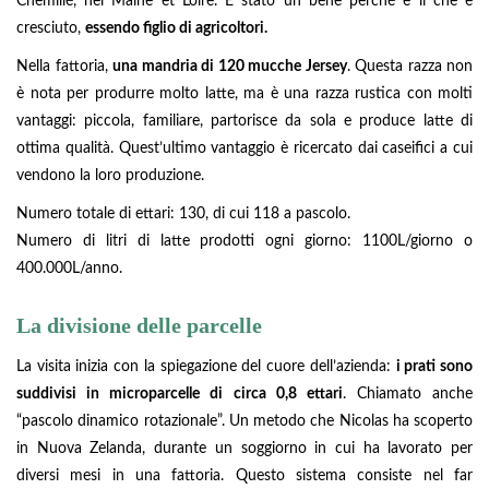
Chemillé, nel Maine et Loire. È stato un bene perché è lì che è
cresciuto,
essendo figlio di agricoltori.
Nella fattoria,
una mandria di 120 mucche Jersey
. Questa razza non
è nota per produrre molto latte, ma è una razza rustica con molti
vantaggi: piccola, familiare, partorisce da sola e produce latte di
ottima qualità. Quest’ultimo vantaggio è ricercato dai caseifici a cui
vendono la loro produzione.
Numero totale di ettari: 130, di cui 118 a pascolo.
Numero di litri di latte prodotti ogni giorno: 1100L/giorno o
400.000L/anno.
La divisione delle parcelle
La visita inizia con la spiegazione del cuore dell’azienda:
i prati sono
suddivisi in microparcelle di circa 0,8 ettari
. Chiamato anche
“pascolo dinamico rotazionale”. Un metodo che Nicolas ha scoperto
in Nuova Zelanda, durante un soggiorno in cui ha lavorato per
diversi mesi in una fattoria. Questo sistema consiste nel far